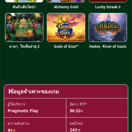
ต้นถั่วเติบโตป่า
Alchemy Gold
Lucky Streak 3
มายา_ โทเท็มธาตุ 2
Gods of Giza™
Hades_ River of Souls
ข้อมูลจำเพาะของเกม
ผู้ให้บริการ
อัตรา RTP
Pragmatic Play
96.52
%
ความผันผวน
เพย์ไลน์
สูง
243
⚡
วิธี