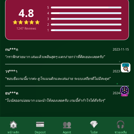
5
4.8
4
3
⭐⭐⭐⭐⭐
2
1247 Reviews
1
กน***ก
2023-11-15
“กราฟิกสวยมาก เล่นแล้วเพลินสุดๆ แตกง่ายกว่าที่คิดเยอะเลยครับ”
วร***า
2023-12-02
“ชอบธีมเกมนี้มากค่ะ ดูโรแมนติกและเล่นง่าย ระบบเสถียรดีไม่มีสะดุด”
ธน***ต
2024-01-10
“โบนัสออกบ่อยมาก แนะนำให้ลองเลยครับ เกมนี้ทำกำไรได้ดีจริงๆ”
🏠
💳
👥
💎
🎧
หน้าหลัก
Deposit
Agent
โบนัส
ช่วยเหลือ