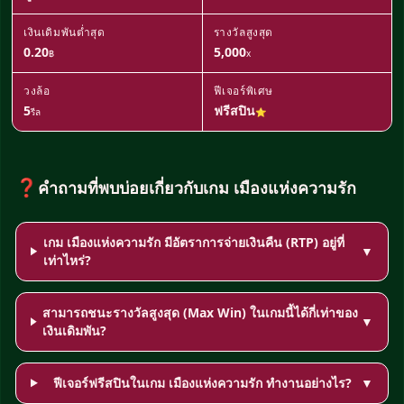
เงินเดิมพันต่ำสุด
รางวัลสูงสุด
0.20
5,000
฿
x
วงล้อ
ฟีเจอร์พิเศษ
5
ฟรีสปิน
รีล
⭐
❓
คำถามที่พบบ่อยเกี่ยวกับเกม เมืองแห่งความรัก
เกม เมืองแห่งความรัก มีอัตราการจ่ายเงินคืน (RTP) อยู่ที่
▼
เท่าไหร่?
สามารถชนะรางวัลสูงสุด (Max Win) ในเกมนี้ได้กี่เท่าของ
▼
เงินเดิมพัน?
ฟีเจอร์ฟรีสปินในเกม เมืองแห่งความรัก ทำงานอย่างไร?
▼