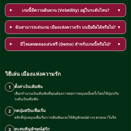
เกมนี้มีความผันผวน (Volatility) อยู่ในระดับไหน?
▼
ฉันสามารถเล่นเกม เมืองแห่งความรัก บนมือถือได้หรือไม่?
▼
มีโหมดทดลองเล่นฟรี (Demo) สำหรับเกมนี้หรือไม่?
▼
วิธีเล่น เมืองแห่งความรัก
ตั้งค่าเงินเดิมพัน
1
เลือกจำนวนเงินเดิมพันที่คุณต้องการต่อการหมุนหนึ่งครั้งโดยใช้ปุ่มปรับ
ระดับเงินเดิมพัน
กดปุ่มสปินเพื่อเริ่ม
2
คลิกที่ปุ่มหมุนเพื่อเริ่มการเดิมพันและให้สัญลักษณ์ต่างๆ ตกลงมาในรีล
สะสมสัญลักษณ์คู่รัก
3