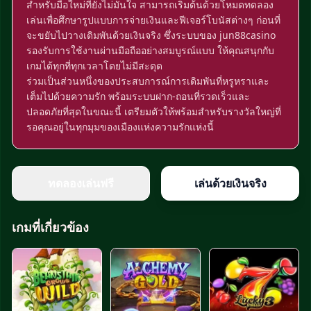
สำหรับมือใหม่ที่ยังไม่มั่นใจ สามารถเริ่มต้นด้วยโหมดทดลอง
เล่นเพื่อศึกษารูปแบบการจ่ายเงินและฟีเจอร์โบนัสต่างๆ ก่อนที่
จะขยับไปวางเดิมพันด้วยเงินจริง ซึ่งระบบของ jun88casino
รองรับการใช้งานผ่านมือถืออย่างสมบูรณ์แบบ ให้คุณสนุกกับ
เกมได้ทุกที่ทุกเวลาโดยไม่มีสะดุด
ร่วมเป็นส่วนหนึ่งของประสบการณ์การเดิมพันที่หรูหราและ
เต็มไปด้วยความรัก พร้อมระบบฝาก-ถอนที่รวดเร็วและ
ปลอดภัยที่สุดในขณะนี้ เตรียมตัวให้พร้อมสำหรับรางวัลใหญ่ที่
รอคุณอยู่ในทุกมุมของเมืองแห่งความรักแห่งนี้
ทดลองเล่นฟรี
เล่นด้วยเงินจริง
เกมที่เกี่ยวข้อง