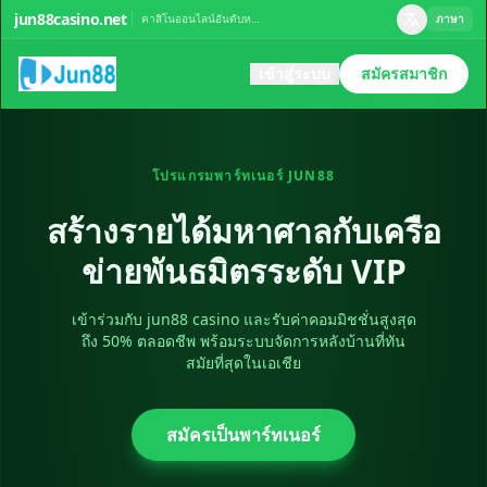
jun88casino.net
คาสิโนออนไลน์อันดับหนึ่ง
ภาษา
เข้าสู่ระบบ
สมัครสมาชิก
โปรแกรมพาร์ทเนอร์ JUN88
สร้างรายได้มหาศาลกับเครือ
ข่ายพันธมิตรระดับ VIP
เข้าร่วมกับ jun88 casino และรับค่าคอมมิชชั่นสูงสุด
ถึง 50% ตลอดชีพ พร้อมระบบจัดการหลังบ้านที่ทัน
สมัยที่สุดในเอเชีย
สมัครเป็นพาร์ทเนอร์