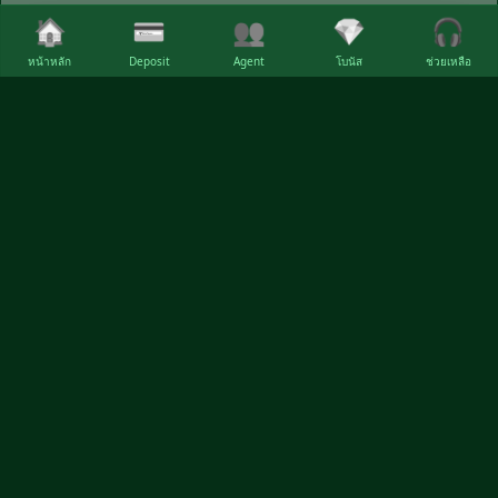
🏠
💳
👥
💎
🎧
หน้าหลัก
Deposit
Agent
โบนัส
ช่วยเหลือ