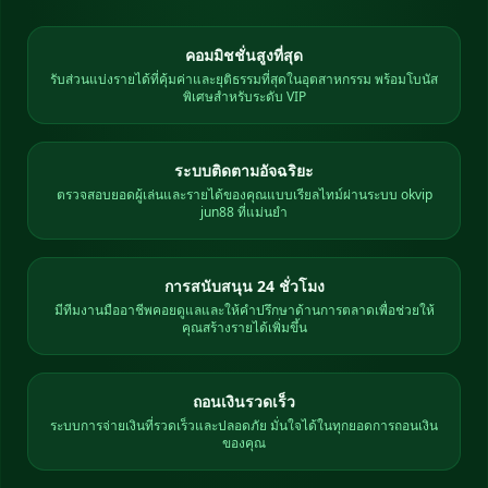
คอมมิชชั่นสูงที่สุด
รับส่วนแบ่งรายได้ที่คุ้มค่าและยุติธรรมที่สุดในอุตสาหกรรม พร้อมโบนัส
พิเศษสำหรับระดับ VIP
ระบบติดตามอัจฉริยะ
ตรวจสอบยอดผู้เล่นและรายได้ของคุณแบบเรียลไทม์ผ่านระบบ okvip
jun88 ที่แม่นยำ
การสนับสนุน 24 ชั่วโมง
มีทีมงานมืออาชีพคอยดูแลและให้คำปรึกษาด้านการตลาดเพื่อช่วยให้
คุณสร้างรายได้เพิ่มขึ้น
ถอนเงินรวดเร็ว
ระบบการจ่ายเงินที่รวดเร็วและปลอดภัย มั่นใจได้ในทุกยอดการถอนเงิน
ของคุณ