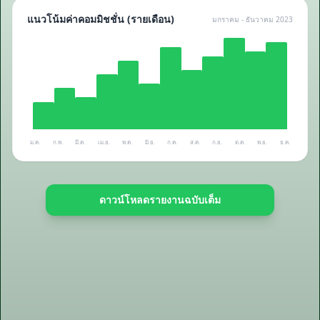
แนวโน้มค่าคอมมิชชั่น (รายเดือน)
มกราคม - ธันวาคม 2023
ม.ค.
ก.พ.
มี.ค.
เม.ย.
พ.ค.
มิ.ย.
ก.ค.
ส.ค.
ก.ย.
ต.ค.
พ.ย.
ธ.ค.
ดาวน์โหลดรายงานฉบับเต็ม