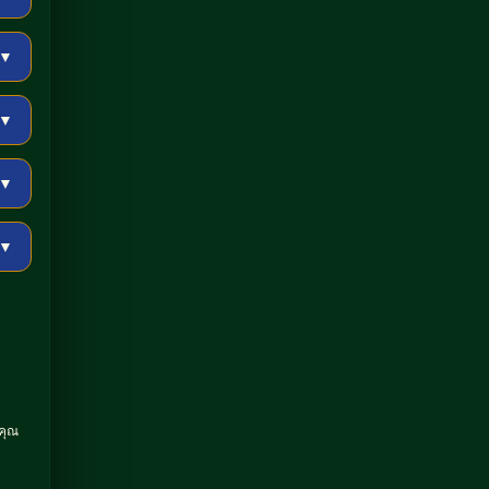
▼
▼
▼
▼
คุณ