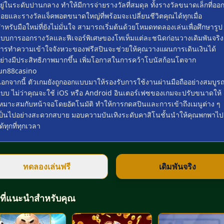
ยู่ในระดับปานกลาง ทำให้มีการจ่ายรางวัลที่สมดุล ทั้งรางวัลขนาดเล็กที่ออ
่อยและรางวัลแจ็คพอตขนาดใหญ่ที่พร้อมจะเปลี่ยนชีวิตคุณได้ทุกเมื่อ
ำหรับมือใหม่ที่ยังไม่มั่นใจ สามารถเริ่มต้นด้วยโหมดทดลองเล่นเพื่อศึกษารูป
บบการออกรางวัลและฟีเจอร์พิเศษของโทเท็มแต่ละชนิดก่อนวางเดิมพันจริง
ารทำความเข้าใจจังหวะของฟรีสปินจะช่วยให้คุณวางแผนการเดินเงินได้
ย่างมีประสิทธิภาพมากขึ้น เพิ่มโอกาสในการคว้าโบนัสก้อนโตจาก
un88casino
อกจากนี้ ตัวเกมยังถูกออกแบบมาให้รองรับการใช้งานผ่านมือถืออย่างสมบูรณ
บบ ไม่ว่าคุณจะใช้ iOS หรือ Android อินเตอร์เฟซของเกมจะปรับขนาดให้
หมาะสมกับหน้าจอโดยอัตโนมัติ ทำให้การกดสปินและการเข้าถึงเมนูต่าง ๆ
ป็นไปอย่างสะดวกสบาย มอบความบันเทิงระดับคาสิโนชั้นนำให้คุณพกพาไป
ด้ทุกที่ทุกเวลา
ทดลองเล่นฟรี
เดิมพันจริง
ที่แนะนำสำหรับคุณ