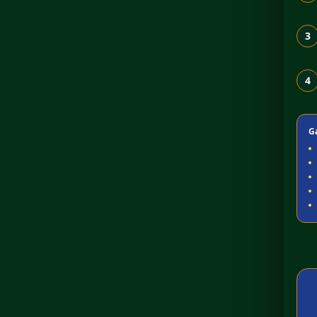
3
4
G