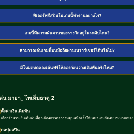
ฟีเจอร์ฟรีสปินในเกมนี้ทำงานอย่างไร?
เกมนี้มีความผันผวนของรางวัลอยู่ในระดับไหน?
สามารถเล่นเกมนี้บนมือถือผ่านเบราว์เซอร์ได้หรือไม่?
มีโหมดทดลองเล่นฟรีให้ลองก่อนวางเดิมพันจริงไหม?
ีเล่น มายา_ โทเท็มธาตุ 2
ตั้งค่าเงินเดิมพัน
เลือกจำนวนเงินเดิมพันที่คุณต้องการต่อการหมุนหนึ่งครั้งให้เหมาะสมกับงบประมาณของ
กดปุ่มสปิน