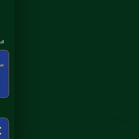
นที
หนด