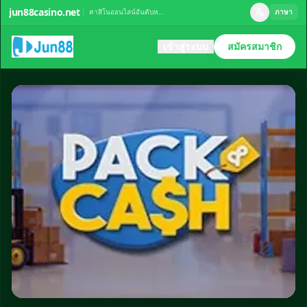
jun88casino.net
คาสิโนออนไลน์อันดับหนึ่ง
ภาษา
เข้าสู่ระบบ
สมัครสมาชิก