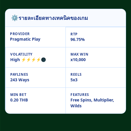
⚙️
รายละเอียดทางเทคนิคของเกม
PROVIDER
RTP
Pragmatic Play
96.75%
VOLATILITY
MAX WIN
High ⚡⚡⚡⚡🌑
x10,000
PAYLINES
REELS
243 Ways
5x3
MIN BET
FEATURES
0.20 THB
Free Spins, Multiplier,
Wilds