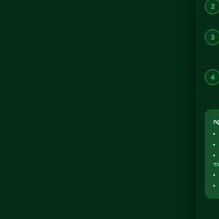
2
3
4
ก
ชน