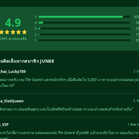
5
92
4.9
4
5
3
2
⭐⭐⭐⭐⭐
2
1
2845 คะแนนเฉลี่ย
1
0
มคิดเห็นจากสมาชิก JUN88
hai_Lucky789
2 วั
ยอดมากครับ เกม The Guard แตกหนักจริงๆ เมื่อคืนจัดไป 5,000 บาท ระบบฝากถอนของ j
ันใจมาก!”
a_SlotQueen
5 วั
ิกสวยมาก เล่นเพลินสุดๆ แถมโบนัสฟรีสปินเข้าบ่อยมาก แนะนำเลยค่ะสำหรับสายปั่น”
_VIP
1 สัปดาห
รกไม่เชื่อว่าแตกง่าย แต่พอลองเล่น The Guard ที่ jun88 แล้วประทับใจมาก ถอนเงินง่ายไ
าเลย”