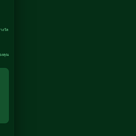
างวัล
ของคุณ