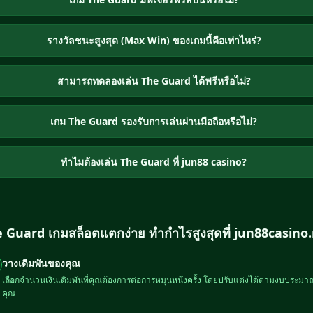
รางวัลชนะสูงสุด (Max Win) ของเกมนี้คือเท่าไหร่?
สามารถทดลองเล่น The Guard ได้ฟรีหรือไม่?
เกม The Guard รองรับการเล่นผ่านมือถือหรือไม่?
ทำไมต้องเล่น The Guard ที่ jun88 casino?
 Guard เกมสล็อตแตกง่าย ทำกำไรสูงสุดที่ jun88casino
วางเดิมพันของคุณ
เลือกจำนวนเงินเดิมพันที่คุณต้องการต่อการหมุนหนึ่งครั้ง โดยปรับแต่งได้ตามงบประม
คุณ