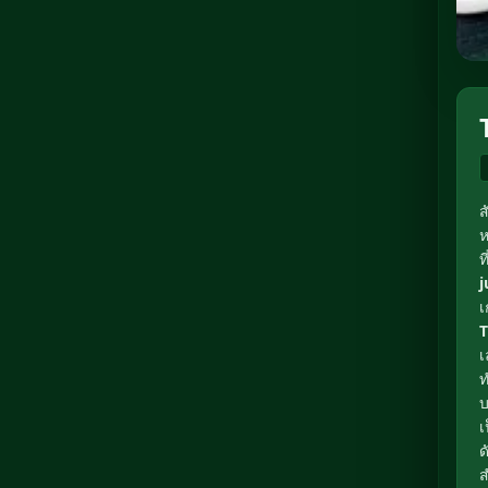
ส
ห
ท
j
เ
T
เ
ท
บ
เ
ด
ส