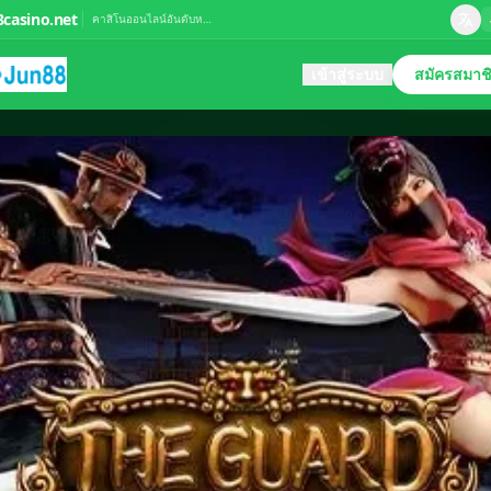
8casino.net
คาสิโนออนไลน์อันดับหนึ่ง
เข้าสู่ระบบ
สมัครสมาช