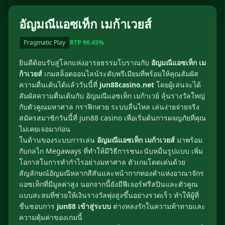
▶
อัญมณีแอซเท็ก เมก้าเวยส์
Pragmatic Play
RTP 96.45%
ยินดีต้อนรับสู่โลกแห่งอารยธรรมโบราณกับ
อัญมณีแอซเท็ก เม
ก้าเวยส์
เกมสล็อตออนไลน์ระดับพรีเมียมที่พร้อมให้คุณสัมผัส
ความตื่นเต้นได้แล้ววันนี้ที่
jun88casino.net
โดยผู้เล่นจะได้
สัมผัสความตื่นเต้นกับ อัญมณีแอซเท็ก เมก้าเวย์ ลุ้นรางวัลใหญ่
กับตัวคูณมหาศาล กราฟิกสวย ระบบลื่นไหล เล่นง่ายจ่ายจริง
สมัครสมาชิกวันนี้ที่ jun88 casino เพื่อเริ่มต้นการผจญภัยที่คุณ
ไม่เคยเจอมาก่อน
ในด้านของระบบการเล่น
อัญมณีแอซเท็ก เมก้าเวยส์
มาพร้อม
กับกลไก Megaways ที่ทำให้มีวิธีการชนะนับหมื่นรูปแบบ เพิ่ม
โอกาสในการทำกำไรอย่างมหาศาล ตัวเกมโดดเด่นด้วย
สัญลักษณ์อัญมณีหลากสีสันและหน้ากากทองคำแห่งอาณาจักร
แอซเท็กที่มีมูลค่าสูง นอกจากนี้ยังมีฟีเจอร์ฟรีสปินและตัวคูณ
แบบสะสมที่ช่วยให้เงินรางวัลพุ่งสูงขึ้นอย่างรวดเร็ว ทำให้ผู้ที่
ชื่นชอบการ
jun88 เข้าสู่ระบบ
ต่างหลงรักในความท้าทายและ
ความคุ้มค่าของเกมนี้