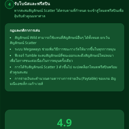
รับโบนัสและฟรีสปิน
4
หากสะสมสัญลักษณ์ Scatter ได้ครบตามที่กำหนด จะเข้าสู่โหมดฟรีสปินเพื่อ
ลุ้นรับตัวคูณมหาศาล
กฎและกติกาการเล่น
สัญลักษณ์ Wild สามารถใช้แทนที่สัญลักษณ์อื่นๆ ได้ทั้งหมด ยกเว้น
สัญลักษณ์ Scatter
ระบบ Megaways ช่วยเพิ่มวิธีการชนะรางวัลให้มากขึ้นในทุกการหมุน
ฟีเจอร์ Tumble จะลบสัญลักษณ์ที่ชนะออกและดึงสัญลักษณ์ใหม่ลงมา
เพื่อโอกาสชนะต่อเนื่องในการหมุนครั้งเดียว
การได้รับสัญลักษณ์ Scatter 3 ตัวขึ้นไป จะปลดล็อกโหมดฟรีสปินพร้อม
ตัวคูณสะสม
การจ่ายเงินจะคำนวณตามตารางการจ่ายเงิน (Paytable) ของเกม อัญ
มณีแอซเท็ก เมก้าเวยส์
4.9