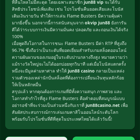
ที่ลื่นไหลไม่มีสะดุด โดยเฉพาะสมาชิก
jun88 vip
จะได้รับ
สิทธิประโยชน์เพิ่มเติม เช่น โปรโมชั่นคืนยอดเสียและโบนัส
เติมเงินรายวัน ทำให้การเล่น Flame Busters มีความคุ้มค่า
มากยิ่งขึ้น นอกจากนี้การสนับสนุนจาก
okvip jun88
ยังการัน
ตีได้ว่าระบบการเงินมีความมั่นคง ปลอดภัย และถอนเงินได้จริง
100%
เมื่อพูดถึงโอกาสในการชนะ Flame Busters มีค่า RTP ที่สูงถึง
96.7% ซึ่งถือว่าเป็นระดับที่ยอดเยี่ยมสำหรับเกมสล็อตออนไลน์
ความผันผวนของเกมอยู่ในระดับปานกลางถึงสูง หมายความว่า
แม้รางวัลใหญ่จะไม่ได้ออกบ่อยทุกวินาที แต่เมื่อโบนัสแตกครั้ง
หนึ่งจะมีมูลค่ามหาศาล ทำให้
jun88 casino
กลายเป็นแหล่ง
รวมตัวของเหล่านักปั่นสล็อตที่ต้องการเปลี่ยนเงินทุนหลักร้อย
ให้เป็นหลักหมื่น
สรุปแล้ว หากคุณต้องการเกมที่มีทั้งความสนุก ภาพสวย และ
โอกาสทำกำไรที่สูง Flame Busters คือคำตอบที่สมบูรณ์แบบ
อย่ารอช้าที่จะร่วมเป็นส่วนหนึ่งกับเราที่
jun88casino.net
เพื่อ
สัมผัสประสบการณ์การเล่นเกมคาสิโนออนไลน์ระดับโลก
พร้อมรับโปรโมชั่นที่ดีที่สุดในประเทศไทยได้แล้ววันนี้!