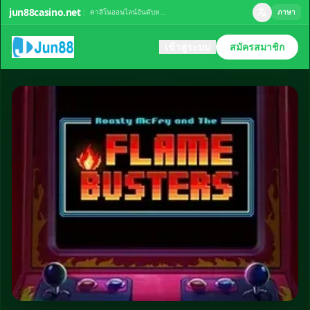
jun88casino.net
คาสิโนออนไลน์อันดับหนึ่ง
ภาษา
เข้าสู่ระบบ
สมัครสมาชิก