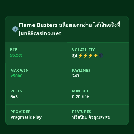
Flame Busters สล็อตแตกง่าย ได้เงินจริงที่
⚙️
jun88casino.net
RTP
VOLATILITY
96.5%
สูง ⚡⚡⚡⚡🌑
MAX WIN
PAYLINES
x5000
243
REELS
MIN BET
5x3
0.20 บาท
PROVIDER
FEATURES
Pragmatic Play
ฟรีสปิน, ตัวคูณสะสม